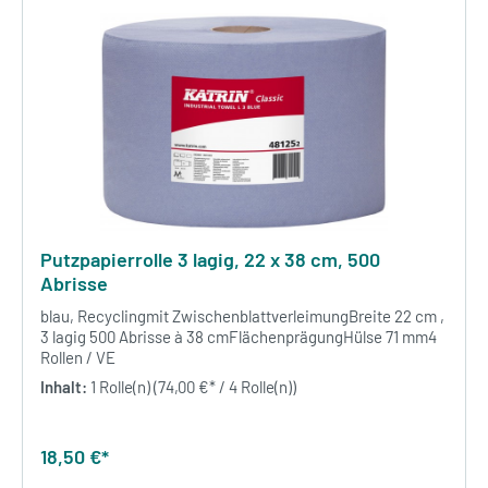
Putzpapierrolle 3 lagig, 22 x 38 cm, 500
Abrisse
blau, Recyclingmit ZwischenblattverleimungBreite 22 cm ,
3 lagig 500 Abrisse à 38 cmFlächenprägungHülse 71 mm4
Rollen / VE
Inhalt:
1 Rolle(n)
(74,00 €* / 4 Rolle(n))
18,50 €*