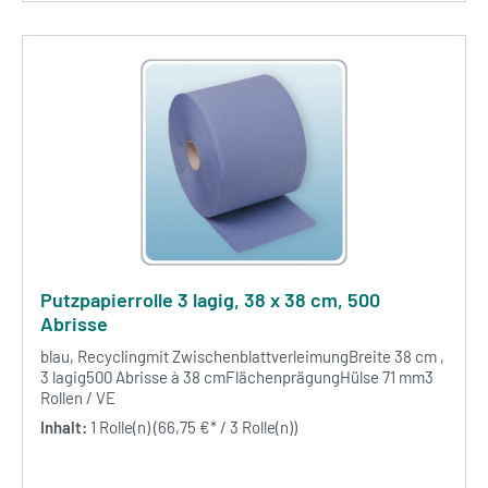
Putzpapierrolle 3 lagig, 38 x 38 cm, 500
Abrisse
blau, Recyclingmit ZwischenblattverleimungBreite 38 cm ,
3 lagig500 Abrisse à 38 cmFlächenprägungHülse 71 mm3
Rollen / VE
Inhalt:
1 Rolle(n)
(66,75 €* / 3 Rolle(n))