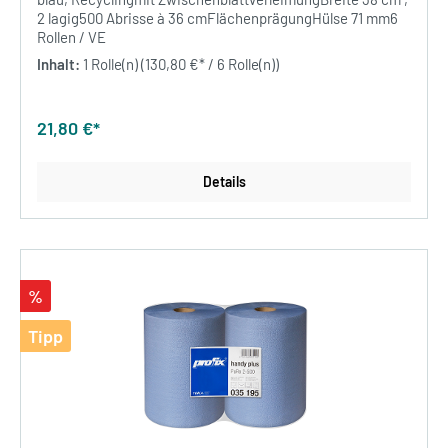
2 lagig500 Abrisse à 36 cmFlächenprägungHülse 71 mm6
Rollen / VE
Inhalt:
1 Rolle(n)
(130,80 €* / 6 Rolle(n))
21,80 €*
Details
%
Tipp