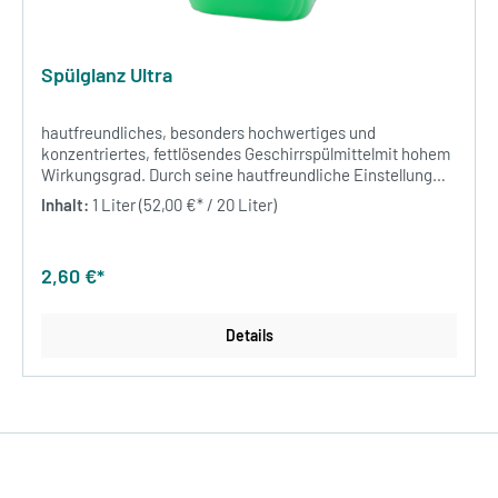
Spülglanz Ultra
hautfreundliches, besonders hochwertiges und
konzentriertes, fettlösendes Geschirrspülmittelmit hohem
Wirkungsgrad. Durch seine hautfreundliche Einstellung
liegt eine besondere Eignung bei häufigem Hautkontakt
Inhalt:
1 Liter
(52,00 €* / 20 Liter)
mit der Spülflotte vor. Spülglanz Ultra ist besondersfür den
Profibereich geeignet.10 ltr. / Kanister2 Kanister / VE
2,60 €*
Details