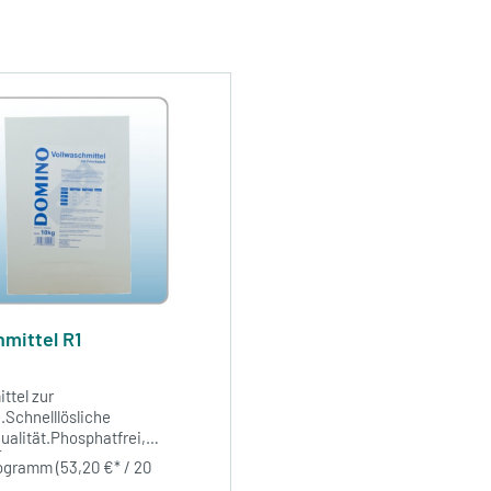
mittel R1
ttel zur
e.Schnelllösliche
alität.Phosphatfrei,
,10 kg / Sack2 Säcke / VE
ilogramm
(53,20 €* / 20