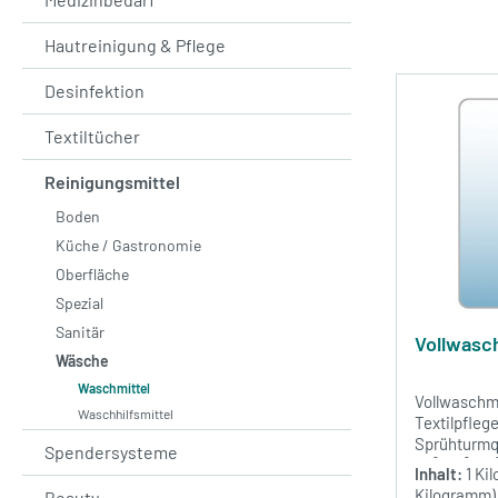
Hautreinigung & Pflege
Desinfektion
Textiltücher
Reinigungsmittel
Boden
Küche / Gastronomie
Oberfläche
Spezial
Sanitär
Vollwasch
Wäsche
Waschmittel
Vollwaschmi
Waschhilfsmittel
Textilpfleg
Sprühturmqu
Spendersysteme
30°-60°-95°
Inhalt:
1 K
Kilogramm)
Beauty